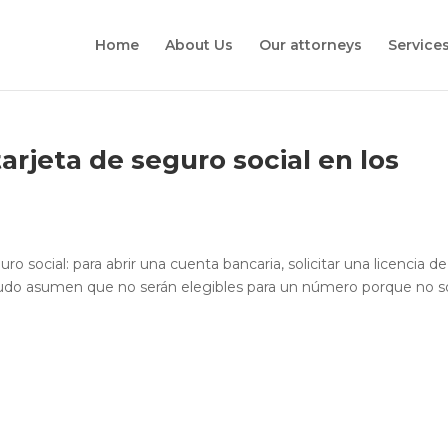
Home
About Us
Our attorneys
Service
rjeta de seguro social en los
ro social: para abrir una cuenta bancaria, solicitar una licencia de
nudo asumen que no serán elegibles para un número porque no 