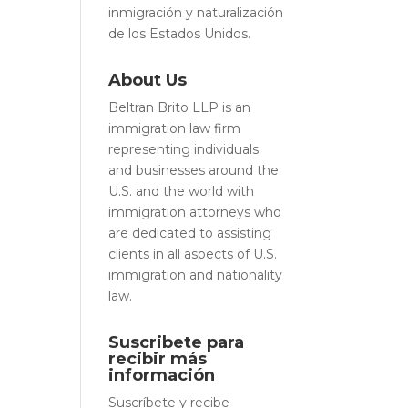
inmigración y naturalización
de los Estados Unidos.
About Us
Beltran Brito LLP is an
immigration law firm
representing individuals
and businesses around the
U.S. and the world with
immigration attorneys who
are dedicated to assisting
clients in all aspects of U.S.
immigration and nationality
law.
Suscribete para
recibir más
información
Suscríbete y recibe