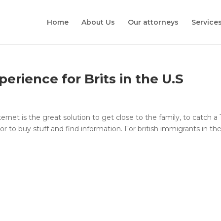
Home
About Us
Our attorneys
Service
perience for Brits in the U.S
net is the great solution to get close to the family, to catch a
or to buy stuff and find information. For british immigrants in th