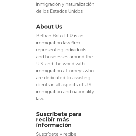
inmigración y naturalización
de los Estados Unidos.
About Us
Beltran Brito LLP is an
immigration law firm
representing individuals
and businesses around the
U.S. and the world with
immigration attorneys who
are dedicated to assisting
clients in all aspects of U.S.
immigration and nationality
law.
Suscribete para
recibir más
información
Suscríbete y recibe