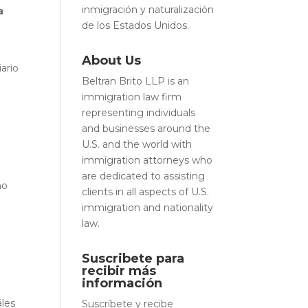
inmigración y naturalización
a
de los Estados Unidos.
About Us
ario
Beltran Brito LLP is an
immigration law firm
representing individuals
and businesses around the
U.S. and the world with
immigration attorneys who
are dedicated to assisting
no
clients in all aspects of U.S.
immigration and nationality
law.
Suscribete para
recibir más
información
áles
Suscríbete y recibe