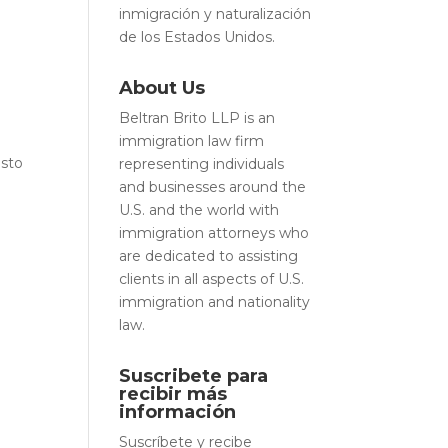
inmigración y naturalización
de los Estados Unidos.
a
About Us
Beltran Brito LLP is an
immigration law firm
osto
representing individuals
and businesses around the
U.S. and the world with
immigration attorneys who
are dedicated to assisting
clients in all aspects of U.S.
immigration and nationality
law.
Suscribete para
recibir más
información
Suscríbete y recibe