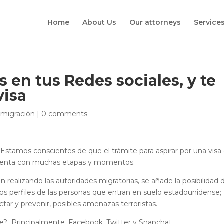
Home
About Us
Our attorneys
Service
en tus Redes sociales, y te
visa
nmigración
|
0 comments
Estamos conscientes de que el trámite para aspirar por una visa
 cuenta con muchas etapas y momentos.
n realizando las autoridades migratorias, se añade la posibilidad 
 los perfiles de las personas que entran en suelo estadounidense;
ectar y prevenir, posibles amenazas terroristas.
rse?
Principalmente, Facebook, Twitter y Snapchat.