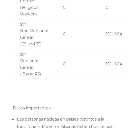
Certain
Religious
C
C
Workers
5th
Non-Regional
C
15JUN14
Center
(C5 and T5)
5th
Regional
C
15JUN14
Center
(I5 and R5)
Datos importantes:
Las personas nacidas en países distintos a la
India, China, México y Filipinas deben buscar bajo