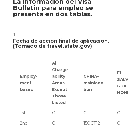
La información del
Visa
Bulletin
para empleo se
presenta en dos tablas.
Fecha de acción final de aplicación.
(Tomado de
travel.state.gov
)
All
Charge-
EL
Employ-
ability
CHINA-
SAL
ment
Areas
mainland
GUA
based
Except
born
HON
Those
Listed
1st
C
C
C
2nd
C
15OCT12
C