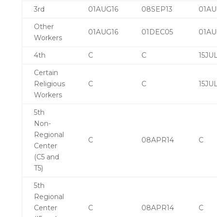
3rd
01AUG16
08SEP13
01AU
Other
01AUG16
01DEC05
01AU
Workers
4th
C
C
15JUL
Certain
Religious
C
C
15JUL
Workers
5th
Non-
Regional
C
08APR14
C
Center
(C5 and
T5)
5th
Regional
Center
C
08APR14
C