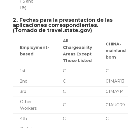
(I5 and
R5)
2. Fechas para la presentación de las
aplicaciones correspondientes.
(Tomado de
travel.state.gov
)
All
CHINA-
Employment-
Chargeability
mainland
based
Areas Except
born
Those Listed
1st
C
C
2nd
C
01MAR13
3rd
C
01MAY14
Other
C
01AUG09
Workers
4th
C
C