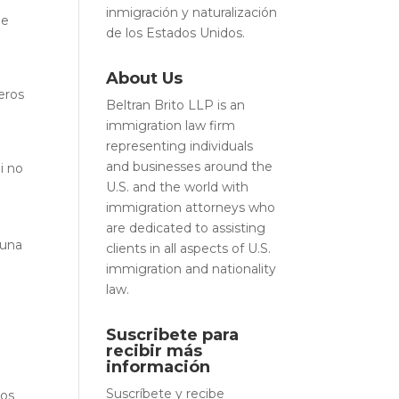
inmigración y naturalización
de
de los Estados Unidos.
About Us
eros
Beltran Brito LLP is an
immigration law firm
representing individuals
and businesses around the
i no
U.S. and the world with
immigration attorneys who
are dedicated to assisting
 una
clients in all aspects of U.S.
immigration and nationality
law.
Suscribete para
recibir más
información
Suscríbete y recibe
los