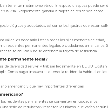
deben tener un matrimonio válido. El esposo o esposa puede ser 
ar en la visa. Simplemente ganaría la tarjeta de residencia como
jos biológicos y adoptados, así como los hijastros que estén solt
sea válida, es necesario listar a todos los hijos menores de edad,
omo residentes permanentes legales o ciudadanos americanos. S
proceso se anulará y no se obtendrá la tarjeta de residencia.
nte permanente legal?
sa de diversidad es vivir y trabajar legalmente en EE.UU. Existen
lir. Como pagar impuestos o tener la residencia habitual en los
dano americano y que hay importantes diferencias.
 americano?
ón, los residentes permanentes se convierten en ciudadanos
na serie de requisitos y respeten los plazos, que varían según 