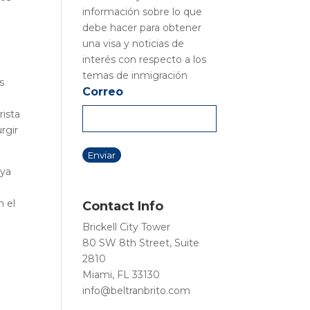
información sobre lo que
debe hacer para obtener
una visa y noticias de
interés con respecto a los
temas de inmigración
s
Correo
rista
rgir
 ya
n el
Contact Info
Brickell City Tower
80 SW 8th Street, Suite
2810
Miami, FL 33130
info@beltranbrito.com