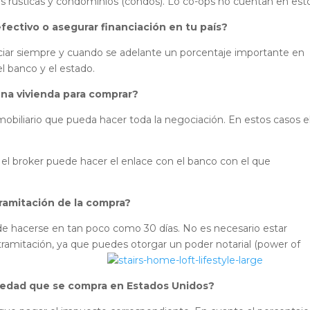
cas rústicas y condominios (condos). Lo co-ops no cuentan en est
efectivo o asegurar financiación en tu país?
iar siempre y cuando se adelante un porcentaje importante en
el banco y el estado.
una vivienda para comprar?
mobiliario que pueda hacer toda la negociación. En estos casos e
n el broker puede hacer el enlace con el banco con el que
ramitación de la compra?
ede hacerse en tan poco como 30 días. No es necesario estar
ramitación, ya que puedes otorgar un poder notarial (power of
piedad que se compra en Estados Unidos?