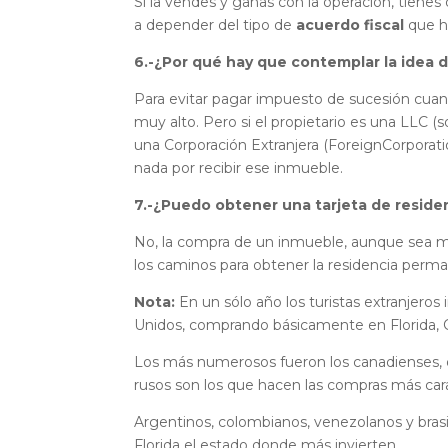
Si la vendes y ganas con la operación, tiene
a depender del tipo de
acuerdo fiscal
que h
6.-¿Por qué hay que contemplar la idea d
Para evitar pagar impuesto de sucesión cuand
muy alto. Pero si el propietario es una LLC
(s
una Corporación Extranjera (ForeignCorporati
nada por recibir ese inmueble.
7.-¿Puedo obtener una tarjeta de reside
No, la compra de un inmueble, aunque sea m
los caminos para obtener la residencia perm
Nota:
En un sólo año los turistas extranjeros
Unidos, comprando básicamente en Florida, Ca
Los más numerosos fueron los canadienses, qu
rusos son los que hacen las compras más car
Argentinos, colombianos, venezolanos y bras
Florida el estado donde más invierten.