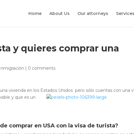
Home
About Us
Our attorneys
Service
ista y quieres comprar una
 Inmigración
|
0 comments
r una vivienda en los Estados Unidos pero sólo cuentas con una v
sible y que es un
de comprar en USA con la visa de turista?