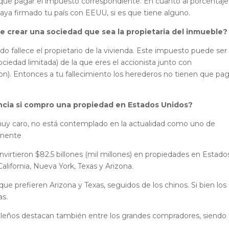
s que pagar el impuesto correspondiente. En cuanto al porcentaje
aya firmado tu país con EEUU, si es que tiene alguno.
e crear una sociedad que sea la propietaria del inmueble?
o fallece el propietario
de la vivienda. Este impuesto puede ser
ociedad limitada) de la que eres el accionista junto con
on). Entonces a tu fallecimiento los herederos no tienen que pa
ncia si compro una propiedad en Estados Unidos?
uy caro, no está contemplado en la actualidad como uno de
anente
 invirtieron $82.5 billones (mil millones) en propiedades en Estado
lifornia, Nueva York, Texas y Arizona.
e prefieren Arizona y Texas, seguidos de los chinos. Si bien los
as.
ileños destacan también entre los grandes compradores, siendo