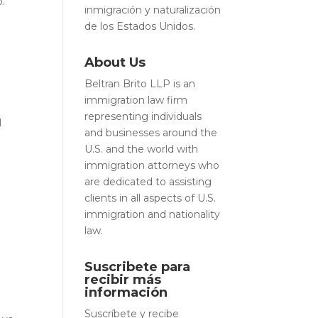
o.
inmigración y naturalización
de los Estados Unidos.
About Us
Beltran Brito LLP is an
immigration law firm
representing individuals
l
and businesses around the
U.S. and the world with
immigration attorneys who
are dedicated to assisting
clients in all aspects of U.S.
immigration and nationality
law.
Suscribete para
recibir más
información
Suscríbete y recibe