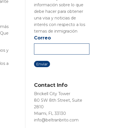
tante
información sobre lo que
debe hacer para obtener
una visa y noticias de
interés con respecto a los
s más
temas de inmigración
. Que
Correo
uos y
dos a
Contact Info
Brickell City Tower
80 SW 8th Street, Suite
2810
Miami, FL 33130
info@beltranbrito.com