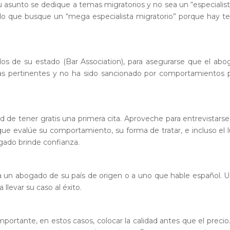
asunto se dedique a temas migratorios y no sea un “especialis
ndo que busque un “mega especialista migratorio” porque hay 
dos de su estado (
Bar Association
), para asegurarse que el ab
cias pertinentes y no ha sido sancionado por comportamientos
 de tener gratis una primera cita. Aproveche para entrevistars
e evalúe su comportamiento, su forma de tratar, e incluso el 
gado brinde confianza.
 a un abogado de su país de origen o a uno que hable español. 
levar su caso al éxito.
importante, en estos casos, colocar la calidad antes que el precio