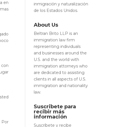
ta en
inmigración y naturalización
temas
de los Estados Unidos.
About Us
Beltran Brito LLP is an
ogado
immigration law firm
 poco
representing individuals
and businesses around the
U.S. and the world with
e con
immigration attorneys who
lugar
are dedicated to assisting
clients in all aspects of U.S.
immigration and nationality
law.
Usted
Suscribete para
recibir más
información
. Por
Suscríbete y recibe