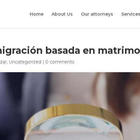
Home
About Us
Our attorneys
Service
nmigración basada en matrim
izar
,
Uncategorized
|
0 comments