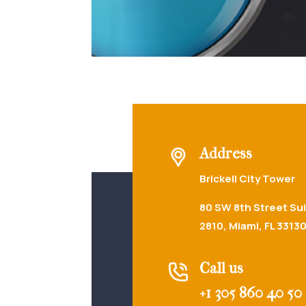
Address
Brickell City Tower
80 SW 8th Street Su
2810,
Miami, FL 3313
Call us
+1 305 860 40 50